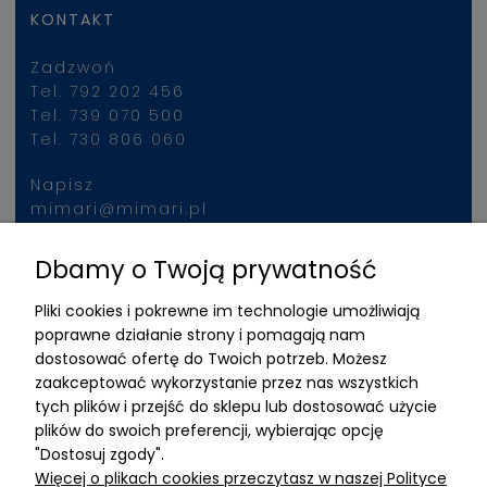
KONTAKT
Zadzwoń
Tel. 792 202 456
Tel. 739 070 500
Tel. 730 806 060
Napisz
mimari@mimari.pl
Dbamy o Twoją prywatność
Znajdziesz nas
Pliki cookies i pokrewne im technologie umożliwiają
ADRES
poprawne działanie strony i pomagają nam
dostosować ofertę do Twoich potrzeb. Możesz
MIMARI sp z o.o.
zaakceptować wykorzystanie przez nas wszystkich
ul. Kurkowa 12
tych plików i przejść do sklepu lub dostosować użycie
50-210 Wrocław
plików do swoich preferencji, wybierając opcję
"Dostosuj zgody".
Dane rejestracyjne
Więcej o plikach cookies przeczytasz w naszej Polityce