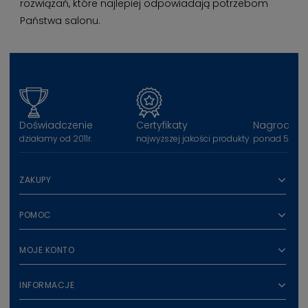
rozwiązań, które najlepiej odpowiadają potrzebom
Państwa salonu.
Doświadczenie
Certyfikaty
Nagrody
działamy od 2011r.
najwyższej jakości produkty
ponad 50 na
ZAKUPY
POMOC
MOJE KONTO
INFORMACJE