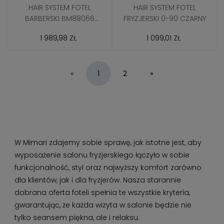
HAIR SYSTEM FOTEL
HAIR SYSTEM FOTEL
BARBERSKI BM88066
FRYZJERSKI 0-90 CZARNY
CZARNY
1 989,98 ZŁ
1 099,01 ZŁ
«
1
2
»
W Mimari zdajemy sobie sprawę, jak istotne jest, aby
wyposażenie salonu fryzjerskiego łączyło w sobie
funkcjonalność, styl oraz najwyższy komfort zarówno
dla klientów, jak i dla fryzjerów. Nasza starannie
dobrana oferta foteli spełnia te wszystkie kryteria,
gwarantując, że każda wizyta w salonie będzie nie
tylko seansem piękna, ale i relaksu.